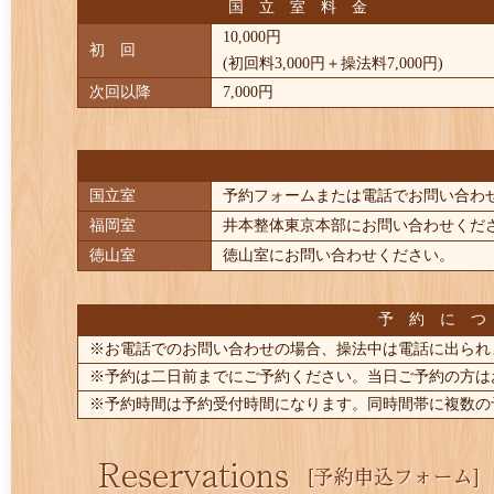
国 立 室 料 金
10,000円
初 回
(初回料3,000円＋操法料7,000円)
次回以降
7,000円
国立室
予約フォームまたは電話でお問い合わせください
福岡室
井本整体東京本部にお問い合わせください。
徳山室
徳山室にお問い合わせください。 ■
予 約 に つ
※お電話でのお問い合わせの場合、操法中は電話に出られ
※予約は二日前までにご予約ください。当日ご予約の方は
※予約時間は予約受付時間になります。同時間帯に複数の