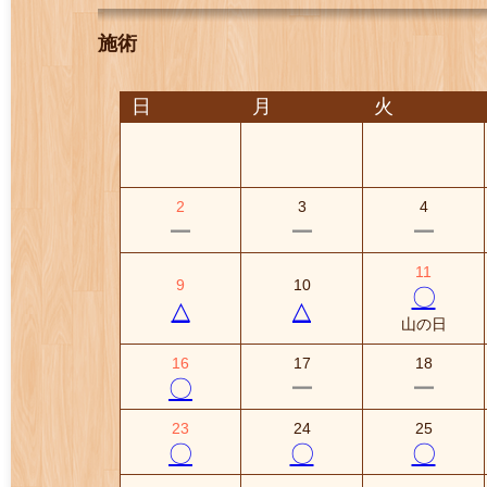
施術
日
月
火
2
3
4
ー
ー
ー
11
9
10
〇
△
△
山の日
16
17
18
〇
ー
ー
23
24
25
〇
〇
〇