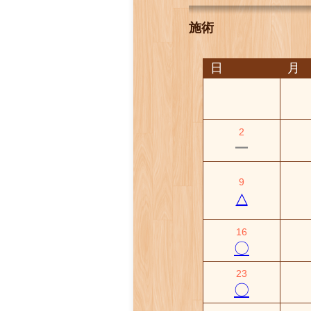
施術
日
月
2
ー
9
△
16
〇
23
〇