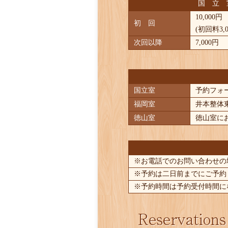
国 立 
10,000円
初 回
(初回料3,
次回以降
7,000円
国立室
予約フォー
福岡室
井本整体東
徳山室
徳山室に
※お電話でのお問い合わせの
※予約は二日前までにご予約
※予約時間は予約受付時間に