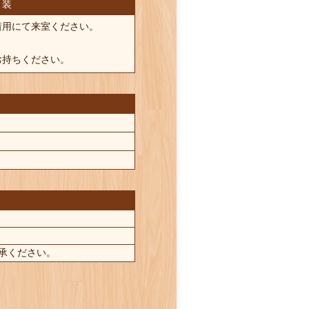
 装
着用にて来室ください。
お持ちください。
承ください。