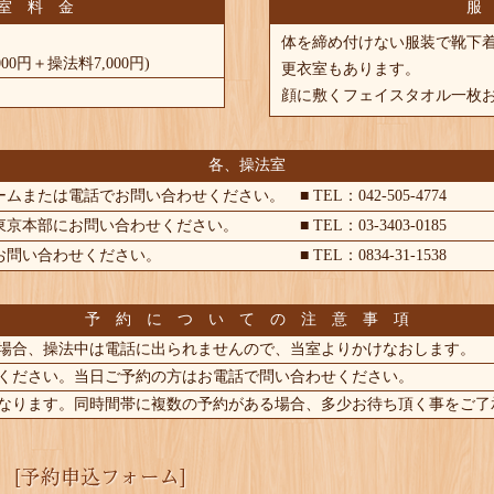
室 料 金
服
体を締め付けない服装で靴下
000円＋操法料7,000円)
更衣室もあります。
顔に敷くフェイスタオル一枚
各、操法室
ムまたは電話でお問い合わせください。 ■ TEL：042-505-4774
京本部にお問い合わせください。 ■ TEL：03-3403-0185
お問い合わせください。 ■ TEL：0834-31-1538
予 約 に つ い て の 注 意 事 項
場合、操法中は電話に出られませんので、当室よりかけなおします。
ください。当日ご予約の方はお電話で問い合わせください。
なります。同時間帯に複数の予約がある場合、多少お待ち頂く事をご了