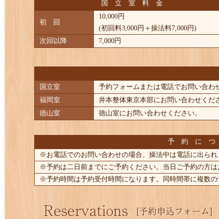
国 立 室 料 金
10,000円
初 回
(初回料3,000円＋操法料7,000円)
次回以降
7,000円
国立室
予約フォームまたは電話でお問い合わせください
福岡室
井本整体東京本部にお問い合わせください。
徳山室
徳山室にお問い合わせください。 ■
予 約 に つ
※お電話でのお問い合わせの場合、操法中は電話に出られ
※予約は二日前までにご予約ください。当日ご予約の方は
※予約時間は予約受付時間になります。同時間帯に複数の