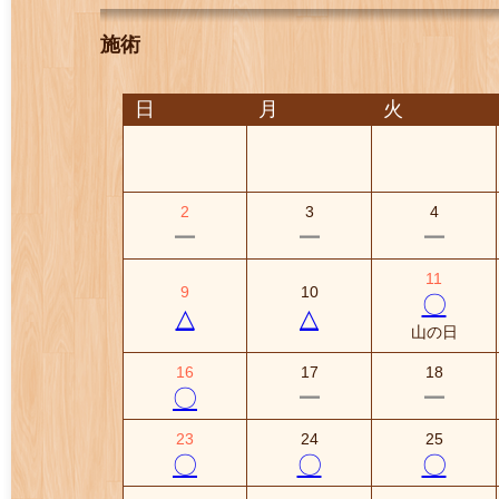
施術
日
月
火
2
3
4
ー
ー
ー
11
9
10
〇
△
△
山の日
16
17
18
〇
ー
ー
23
24
25
〇
〇
〇